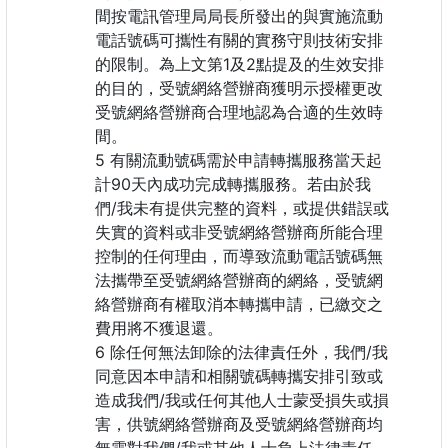
間按電訊管理局局長所發出的與實施流動
電話號碼可攜性有關的實務守則技術安排
的限制。為上文第1及2點提及的生效安排
的目的，受號網絡營辦商獲明示授權更改
受號網絡營辦商合理地認為合適的生效時
間。
有關流動號碼需於申請轉攜服務當天起
計90天內成功完成轉攜服務。若由於我
們/我未有提供完整的資料，或提供錯誤或
失實的資料或非受號網絡營辦商所能合理
控制的任何理由，而導致流動電話號碼無
法攜帶至受號網絡營辦商的網絡，受號網
絡營辦商有權取消本轉攜申請，已繳交之
費用將不獲退還。
除任何無法卸除的法律責任外，我們/我
同意因本申請和相關號碼轉攜安排引致或
造成我們/我或任何其他人士蒙受損失或損
害，供號網絡營辦商及受號網絡營辦商均