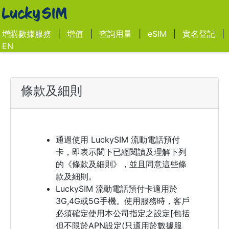
增購數據服務
|
增值
|
查詢用量
|
eSIM
|
實名登記
|
EN
條款及細則
通過使用 LuckySIM 流動電話預付
卡，即表示閣下已經閱讀及理解下列
的《條款及細則》，並且同意這些條
款及細則。
LuckySIM 流動電話預付卡適用於
3G,4G或5G手機。使用服務時，客戶
必須確定使用本公司指定之設定[包括
但不限於APN設定(只適用於數據服