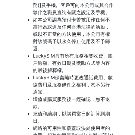
務)]及手機。客戶可向本公司或其合作
夥伴之職員查詢有關之設定及手機。
如本公司認為預付卡曾被用作任何不
當行為或違反任何香港法律的活動，
或以不正當的方法使用，本公司有權
對該號碼予以永久停止使用及不予歸
還。
LuckySIM具有所有服務相關收費、賬
戶餘額、有效日期及獎勵方式等內容
的最後解釋權。
LuckySIM保留隨時更改通話費用、數
據費用及服務條件之權利，恕不另行
通知。
增值或購買服務後一經確認，恕不退
款。
充值和續期，以購買當日起計算到期
日。
網絡的可用性和覆蓋取決於使用者的