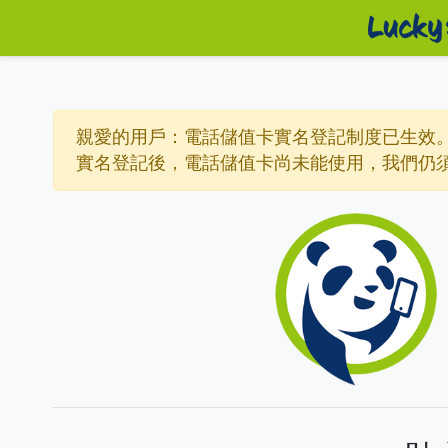
親愛的用戶：電話儲值卡實名登記制度已生效
實名登記後，電話儲值卡尚未能使用，我們仍須