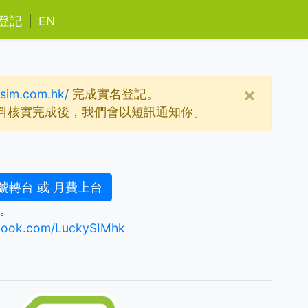
登記
|
EN
×
kysim.com.hk/
完成實名登記。
資料核實完成後，我們會以短訊通知你。
號轉台 或 月費上台
。
ebook.com/LuckySIMhk