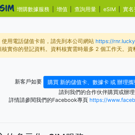
增購數據服務
|
增值
|
查詢用量
|
eSIM
|
實名
。使用電話儲值卡前，請先到本公司網站
https://rnr.luc
核實你的登記資料。資料核實需時最多 2 個工作天。
新客戶如要
購買 新的儲值卡、數據卡 或 辦理攜
請到我們的合作伙伴購買或辦理
詳情請參閱我們的Facebook專頁
https://www.fac