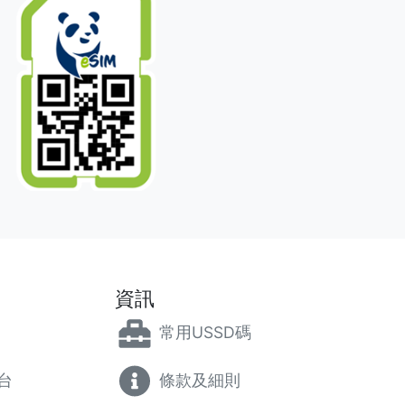
資訊
常用USSD碼
台
條款及細則