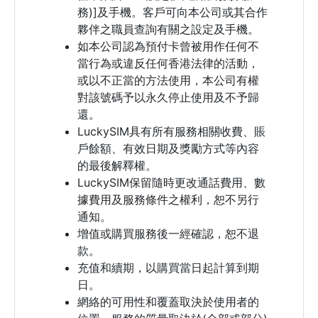
務)]及手機。客戶可向本公司或其合作
夥伴之職員查詢有關之設定及手機。
如本公司認為預付卡曾被用作任何不
當行為或違反任何香港法律的活動，
或以不正當的方法使用，本公司有權
對該號碼予以永久停止使用及不予歸
還。
LuckySIM具有所有服務相關收費、賬
戶餘額、有效日期及獎勵方式等內容
的最後解釋權。
LuckySIM保留隨時更改通話費用、數
據費用及服務條件之權利，恕不另行
通知。
增值或購買服務後一經確認，恕不退
款。
充值和續期，以購買當日起計算到期
日。
網絡的可用性和覆蓋取決於使用者的