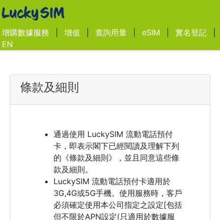
增購數據服務
|
增值
|
查詢用量
|
eSIM
|
實名登記
|
EN
條款及細則
通過使用 LuckySIM 流動電話預付
卡，即表示閣下已經閱讀及理解下列
的《條款及細則》，並且同意這些條
款及細則。
LuckySIM 流動電話預付卡適用於
3G,4G或5G手機。使用服務時，客戶
必須確定使用本公司指定之設定[包括
但不限於APN設定(只適用於數據服