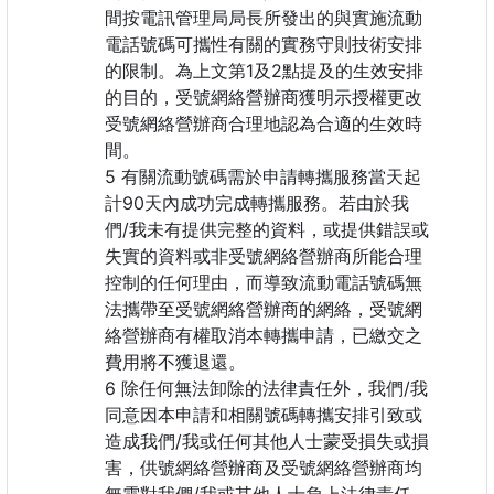
間按電訊管理局局長所發出的與實施流動
電話號碼可攜性有關的實務守則技術安排
的限制。為上文第1及2點提及的生效安排
的目的，受號網絡營辦商獲明示授權更改
受號網絡營辦商合理地認為合適的生效時
間。
有關流動號碼需於申請轉攜服務當天起
計90天內成功完成轉攜服務。若由於我
們/我未有提供完整的資料，或提供錯誤或
失實的資料或非受號網絡營辦商所能合理
控制的任何理由，而導致流動電話號碼無
法攜帶至受號網絡營辦商的網絡，受號網
絡營辦商有權取消本轉攜申請，已繳交之
費用將不獲退還。
除任何無法卸除的法律責任外，我們/我
同意因本申請和相關號碼轉攜安排引致或
造成我們/我或任何其他人士蒙受損失或損
害，供號網絡營辦商及受號網絡營辦商均